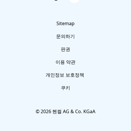
사진 영상 자료
die
auf
neuesten
YouTube
TikTok-
FAQ
Videos
von
Sitemap
Forscherwelt
문의하기
an
문의하기
판권
이용 약관
개인정보 보호정책
쿠키
© 2026 헨켈 AG & Co. KGaA