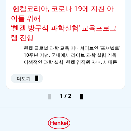
헨켈코리아, 코로나 19에 지친 아
이들 위해
‘헨켈 방구석 과학실험’ 교육프로그
램 진행
헨켈 글로벌 과학 교육 이니셔티브인 ‘포셔벨트’
10주년 기념, 국내에서 라이브 과학 실험 기획
이색적인 과학 실험, 헨켈 임직원 자녀, 서대문
종합사회복지관 방과후 교실, 울산과학관 등 어
린이 초청 비대면 교육
더보기
헨켈코리아, “ 더 많은 아이들이 과학의 즐거움
을 찾을 수 있도록 적극 지원할 것"
1 / 2