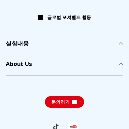
글로벌 포셔벨트 활동
실험내용
실험내용
About Us
접착제
About us
세제
뉴스
퍼스널 케어
문의하기
교육 프로그램
지속가능성장
교육 컨셉
그 외 실험주제
Schau
Folge
dir
uns