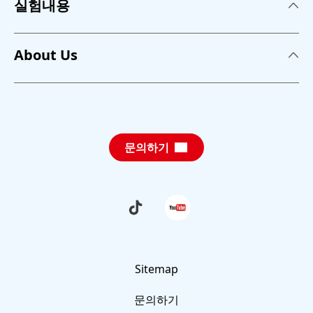
실험내용
실험내용
About Us
접착제
About us
세제
뉴스
퍼스널 케어
문의하기
교육 프로그램
지속가능성장
교육 컨셉
그 외 실험주제
Schau
Folge
dir
uns
사진 영상 자료
die
auf
neuesten
YouTube
TikTok-
FAQ
Videos
von
Sitemap
Forscherwelt
문의하기
an
문의하기