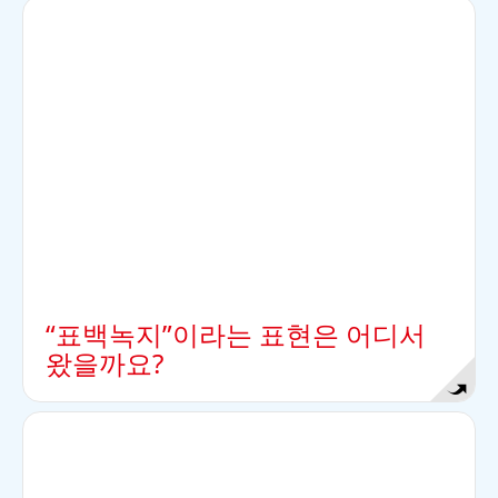
정답
표백과 건조는 모두 야외에서 이루어지던 활동들이
었고, 그 과정들은 비슷합니다. 이러한 작업을 위해
서 따로 마련된 잔디밭을 표백녹지, 건조 밭이라고
불렀습니다.
“표백녹지”이라는 표현은 어디서
왔을까요?
정답
더러운 빨래는 보기에 좋지 않을 뿐만 아니라 비위생