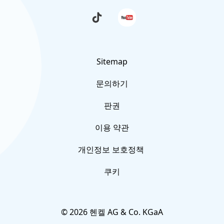
교육 컨셉
그 외 실험주제
Schau
Folge
dir
uns
사진 영상 자료
die
auf
neuesten
YouTube
TikTok-
FAQ
Videos
von
Sitemap
Forscherwelt
문의하기
an
문의하기
판권
이용 약관
개인정보 보호정책
쿠키
© 2026 헨켈 AG & Co. KGaA