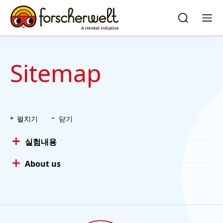
Skip to main content
Skip to footer
quick
search
검
메
색
뉴
Sitemap
펼치기
닫기
실험내용
About us