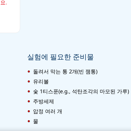
세요.
실험에 필요한 준비물
돌려서 막는 통 2개
(빈 잼통)
유리볼
숯 1티스푼
(e.g., 석탄조각의 마모된 가루)
주방세제
압정 여러 개
물