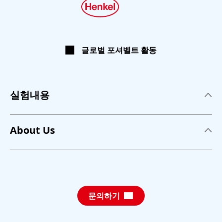
글로벌 포셔벨트 활동
실험내용
실험내용
About Us
접착제
About us
세제
뉴스
퍼스널 케어
문의하기
교육 프로그램
지속가능성장
교육 컨셉