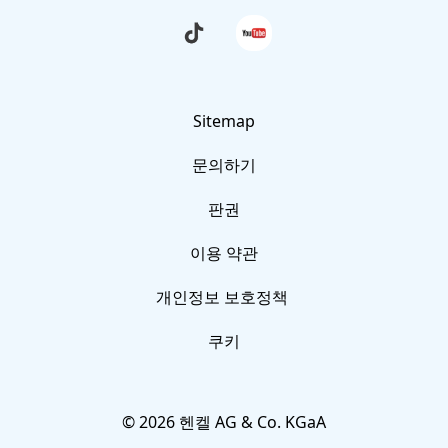
그 외 실험주제
Schau
Folge
dir
uns
사진 영상 자료
die
auf
neuesten
YouTube
TikTok-
FAQ
Videos
von
Sitemap
Forscherwelt
문의하기
an
문의하기
판권
이용 약관
개인정보 보호정책
쿠키
© 2026 헨켈 AG & Co. KGaA